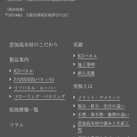
〈第四倉庫〉
〒557-0063 大阪市西成区南津守7-13-7
恩加島木材のこだわり
実績
KDパネル
製品案内
施工事例
KDパネル
納入実績
PANESSE(パネッセ)
突板とは
リブパネル・ルーバー
フローリング・パネリング
メリット・デメリット
板目・柾目・杢目の違い
取扱樹種一覧
不燃・準不燃・難燃の違い
恩加島木材の強みと生産工
コラム
程