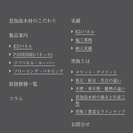
恩加島木材のこだわり
実績
KDパネル
製品案内
施工事例
KDパネル
納入実績
PANESSE(パネッセ)
突板とは
リブパネル・ルーバー
フローリング・パネリング
メリット・デメリット
板目・柾目・杢目の違い
取扱樹種一覧
不燃・準不燃・難燃の違い
恩加島木材の強みと生産工
コラム
程
突板｜豊富なラインナップ
お問合せ