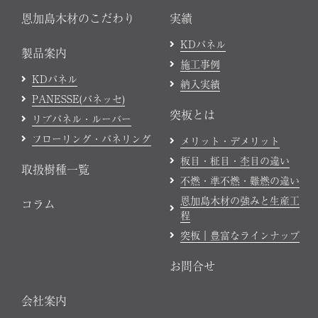
恩加島木材のこだわり
実績
KDパネル
製品案内
施工事例
KDパネル
納入実績
PANESSE(パネッセ)
突板とは
リブパネル・ルーバー
フローリング・パネリング
メリット・デメリット
板目・柾目・杢目の違い
取扱樹種一覧
不燃・準不燃・難燃の違い
恩加島木材の強みと生産工
コラム
程
突板｜豊富なラインナップ
お問合せ
会社案内