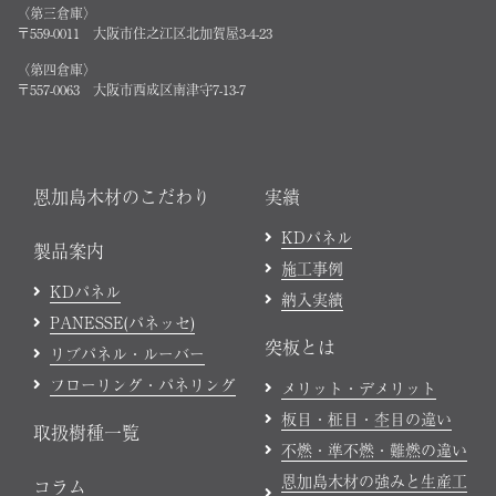
〈第三倉庫〉
〒559-0011 大阪市住之江区北加賀屋3-4-23
〈第四倉庫〉
〒557-0063 大阪市西成区南津守7-13-7
恩加島木材のこだわり
実績
KDパネル
製品案内
施工事例
KDパネル
納入実績
PANESSE(パネッセ)
突板とは
リブパネル・ルーバー
フローリング・パネリング
メリット・デメリット
板目・柾目・杢目の違い
取扱樹種一覧
不燃・準不燃・難燃の違い
恩加島木材の強みと生産工
コラム