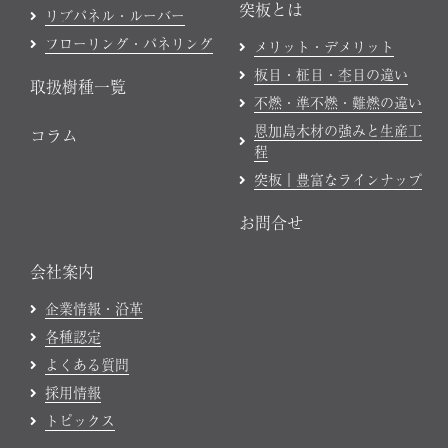
突板とは
リブパネル・ルーバー
フローリング・パネリング
メリット・デメリット
板目・柾目・杢目の違い
取扱樹種一覧
不燃・準不燃・難燃の違い
恩加島木材の強みと生産工
コラム
程
突板｜豊富なラインナップ
お問合せ
会社案内
企業情報・沿革
各種認定
よくある質問
採用情報
トピックス