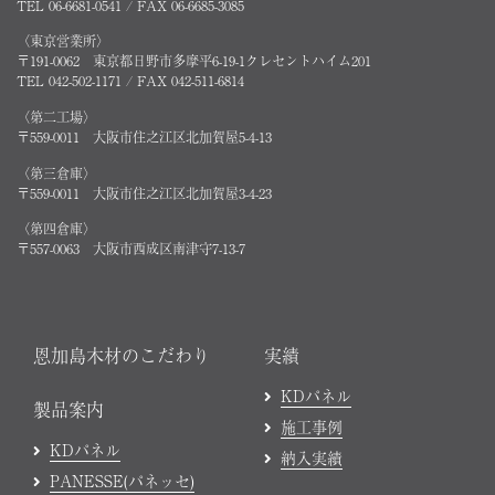
TEL 06-6681-0541 / FAX 06-6685-3085
〈東京営業所〉
〒191-0062 東京都日野市多摩平6-19-1クレセントハイム201
TEL 042-502-1171 / FAX 042-511-6814
〈第二工場〉
〒559-0011 大阪市住之江区北加賀屋5-4-13
〈第三倉庫〉
〒559-0011 大阪市住之江区北加賀屋3-4-23
〈第四倉庫〉
〒557-0063 大阪市西成区南津守7-13-7
恩加島木材のこだわり
実績
KDパネル
製品案内
施工事例
KDパネル
納入実績
PANESSE(パネッセ)