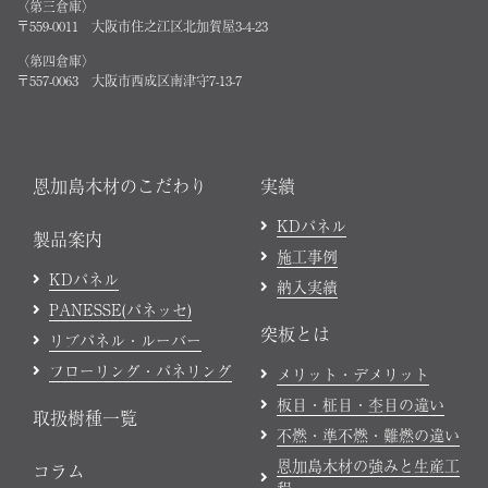
〈第三倉庫〉
〒559-0011 大阪市住之江区北加賀屋3-4-23
〈第四倉庫〉
〒557-0063 大阪市西成区南津守7-13-7
恩加島木材のこだわり
実績
KDパネル
製品案内
施工事例
KDパネル
納入実績
PANESSE(パネッセ)
突板とは
リブパネル・ルーバー
フローリング・パネリング
メリット・デメリット
板目・柾目・杢目の違い
取扱樹種一覧
不燃・準不燃・難燃の違い
恩加島木材の強みと生産工
コラム
程