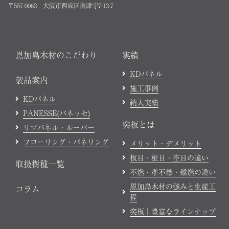
〒557-0063 大阪市西成区南津守7-13-7
恩加島木材のこだわり
実績
KDパネル
製品案内
施工事例
KDパネル
納入実績
PANESSE(パネッセ)
突板とは
リブパネル・ルーバー
フローリング・パネリング
メリット・デメリット
板目・柾目・杢目の違い
取扱樹種一覧
不燃・準不燃・難燃の違い
恩加島木材の強みと生産工
コラム
程
突板｜豊富なラインナップ