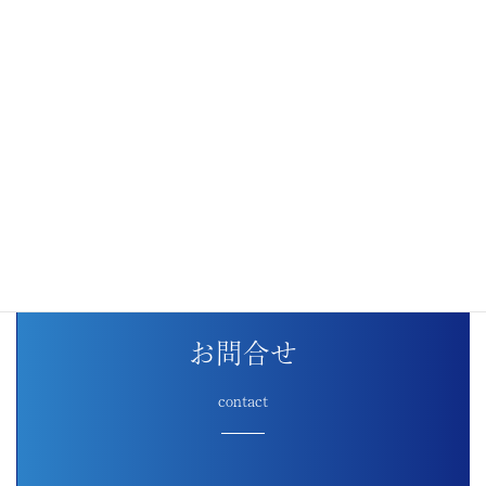
投
固
固
固
1
2
…
14
»
稿
定
定
定
ペ
ペ
ペ
の
ー
ー
ー
ペ
ジ
ジ
ジ
ー
ジ
送
り
お問合せ
contact