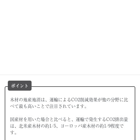
地域材・地産材を用いた建築プロジェクトに補助金を支給す
る
（例：
大阪府｜令和7年度民間施設における木質空間整備事業補助金
）
▶︎おすすめコラム：
今こそ木材も“地産地消”する時代。脱炭素化に向けた地産材・地域
材利用について解説
国産材が使われない６つの理由。建築が木材自給率アップのため
にできることは？
ポイント
木材の地産地消は、運輸によるCO2削減効果が他の分野に比
べて最も高いことで注目されています。
国産材を用いた場合と比べると、運輸で発生するCO2排出量
は、北米産木材の約1/5、ヨーロッパ産木材の約1/9程度で
す。