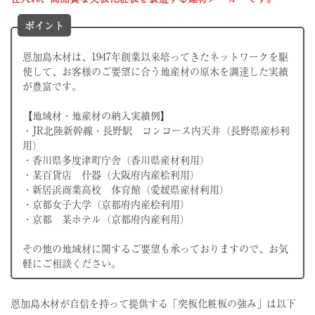
ポイント
恩加島木材は、1947年創業以来培ってきたネットワークを駆
使して、お客様のご要望に合う地産材の原木を調達した実績
が豊富です。
【地域材・地産材の納入実績例】
・JR北陸新幹線・長野駅 コンコース内天井（長野県産杉利
用）
・香川県多度津町庁舎（香川県産材利用）
・某百貨店 什器（大阪府内産桧利用）
・新居浜商業高校 体育館（愛媛県産材利用）
・京都女子大学（京都府内産桧利用）
・京都 某ホテル（京都府内産利用）
その他の地域材に関するご要望も承っておりますので、お気
軽にご相談ください。
恩加島木材が自信を持って提供する「突板化粧板の強み」は以下