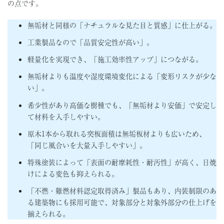
の点です。
無垢材と同様の「ナチュラルな見た目と質感」に仕上がる。
工業製品なので「品質安定性が高い」。
軽量化を実現でき、「施工効率性アップ」につながる。
無垢材よりも温度や湿度環境変化による「変形リスクが少な
い」。
希少性があり高価な樹種でも、「無垢材より安価」で安定し
て材料を入手しやすい。
原木1本から取れる突板面積は無垢板材よりも広いため、
「同じ風合いを大量入手しやすい」。
特殊塗装によって「表面の耐摩耗性・耐汚性」が高く、日焼
けによる変色も抑えられる。
「不燃・難燃材料認定取得済み」製品もあり、内装制限のあ
る建築物にも採用可能で、対象部分と対象外部分の仕上げを
揃えられる。