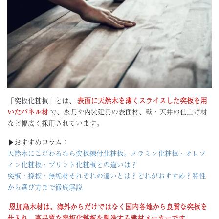
「突板化粧板」とは、
表面に天然木を薄くスライスした突板を用
いたパネル材
で、家具や内装建具の表面材、壁・天井の仕上げ材
など幅広く採用されています。
▶︎おすすめコラム：
天然木にこだわるなら突板練付化粧板。メラミン化粧板・オレフ
ィン化粧板・プリント化粧板との違いは？
突板・挽板・無垢材それぞれの違いとは？どれがおすすめ？特性
から選び方まで徹底解説
恩加島木材は、海外からだけではなく国内各地から良質な突板を
仕入れ、高品質な突板化粧板を製造する建材メーカーです。