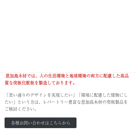
まとめ
木材の浮造仕上げは、デザインに重厚感をプラスするメリットが
ある反面、お手入れ面などで注意しなくてはいけない点もありま
す。
また、無垢材と化粧板では特徴が異なりますので、材料選定の際
には注意が必要です。
恩加島木材では、人の生活環境と地球環境の両方に配慮した高品
質な突板化粧板を製造しております。
「思い通りのデザインを実現したい」「環境に配慮した建物にし
たい」という方は、レパートリー豊富な恩加島木材の突板製品を
ご検討ください。
各種お問い合わせはこちらから