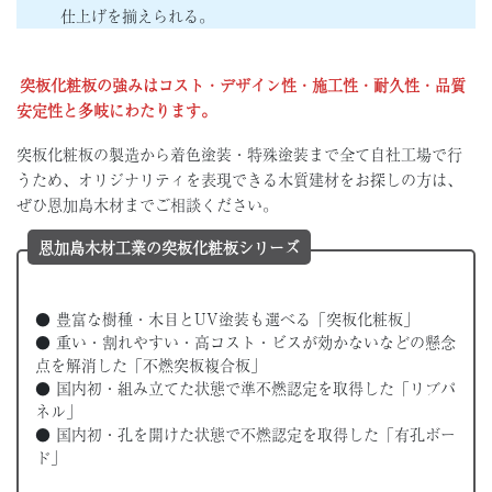
仕上げを揃えられる。
突板化粧板の強みはコスト・デザイン性・施工性・耐久性・品質
安定性と多岐にわたります。
突板化粧板の製造から着色塗装・特殊塗装まで全て自社工場で行
うため、オリジナリティを表現できる木質建材をお探しの方は、
ぜひ恩加島木材までご相談ください。
恩加島木材工業の突板化粧板シリーズ
● 豊富な樹種・木目とUV塗装も選べる「突板化粧板」
● 重い・割れやすい・高コスト・ビスが効かないなどの懸念
点を解消した「不燃突板複合板」
● 国内初・組み立てた状態で準不燃認定を取得した「リブパ
ネル」
● 国内初・孔を開けた状態で不燃認定を取得した「有孔ボー
ド」