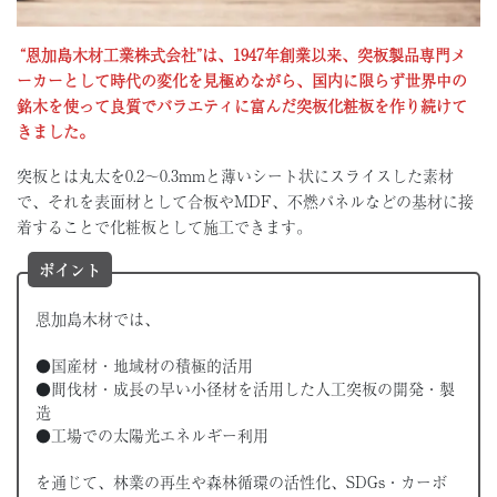
“恩加島木材工業株式会社”は、1947年創業以来、突板製品専門メ
ーカーとして時代の変化を見極めながら、国内に限らず世界中の
銘木を使って良質でバラエティに富んだ突板化粧板を作り続けて
きました。
突板とは丸太を0.2〜0.3mmと薄いシート状にスライスした素材
で、それを表面材として合板やMDF、不燃パネルなどの基材に接
着することで化粧板として施工できます。
ポイント
恩加島木材では、
●国産材・地域材の積極的活用
●間伐材・成長の早い小径材を活用した人工突板の開発・製
造
●工場での太陽光エネルギー利用
を通じて、林業の再生や森林循環の活性化、SDGs・カーボ