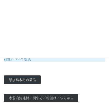
この状況を打破すべく進められているのが、間伐材を建築材料と
して利用する方法です。
小径な木材を、エクステリア用木材や内装材へ活用する動きが進
んでいます。
〈おすすめコラム〉
“間伐材の利用”がSDGsのカギを握る？現状の問題点やメリット・
デメリットについて解説
“人工突板”は天然木由来の建材。基礎知識やウッドショックとの関
連性について解説
恩加島木材の製品
木質内装建材に関するご相談はこちらから