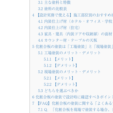
3.1
主な塗料と特徴
3.2
塗料の比較表
4
【設計実務で使える】施工部位別のおすすめ
4.1
内装仕上げ材（ホテル・オフィス・学校
4.2
内装仕上げ材（住宅）
4.3
家具・建具（内装ドアや収納扉）の面材
4.4
カウンター材・テーブルの天板
5
化粧合板の塗装は「工場塗装」と「現場塗装
5.1
工場塗装のメリット・デメリット
5.1.1
【メリット】
5.1.2
【デメリット】
5.2
現場塗装のメリット・デメリット
5.2.1
【メリット】
5.2.2
【デメリット】
5.3
どちらを選ぶべきか
6
化粧合板の塗装で設計時に確認すべきポイン
7
【FAQ】化粧合板の塗装に関する「よくある
7.1
Q．「化粧合板を現場で塗装する場合、