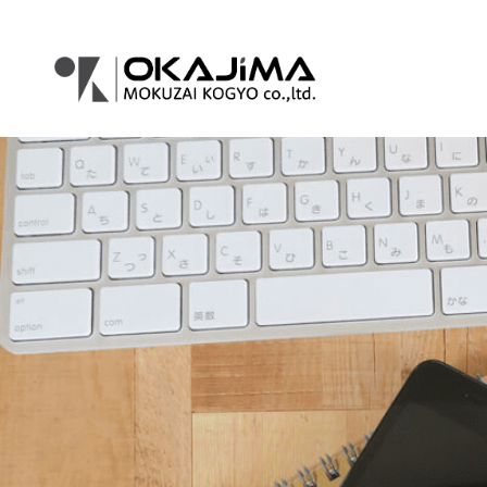
コ
ナ
ン
ビ
テ
ゲ
ン
ー
ツ
シ
へ
ョ
ス
ン
キ
に
ッ
移
プ
動