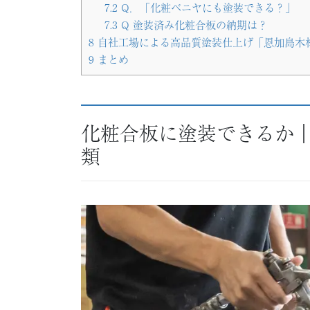
7.2
Q．「化粧ベニヤにも塗装できる？」
7.3
Q 塗装済み化粧合板の納期は？
8
自社工場による高品質塗装仕上げ「恩加島木
9
まとめ
化粧合板に塗装できるか
類