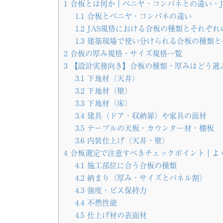
1
合板とは何か｜ベニヤ・コンパネとの違い・J
1.1
合板とベニヤ・コンパネの違い
1.2
JAS規格における合板の種類とそれぞれ
1.3
建築現場で使い分けられる合板の種類と
2
合板の厚み規格・サイズ規格一覧
3
【設計実務向き】合板の種類・厚みはどう選
3.1
下地材（天井）
3.2
下地材（壁）
3.3
下地材（床）
3.4
建具（ドア・収納扉）や家具の面材
3.5
テーブルの天板・カウンター材・棚板
3.6
内装仕上げ（天井・壁）
4
合板選定で注意すべきチェックポイント｜よ
4.1
施工部位に合う合板の種類
4.2
納まり（厚み・サイズとパネル割）
4.3
強度・ビス保持力
4.4
不燃性能
4.5
仕上げ材の表面材