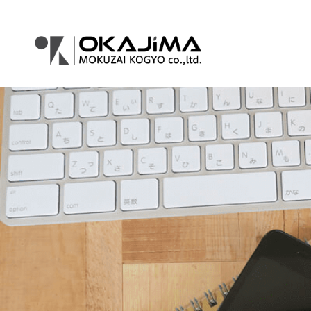
コ
ナ
ン
ビ
テ
ゲ
ン
ー
ツ
シ
へ
ョ
ス
ン
キ
に
ッ
移
プ
動