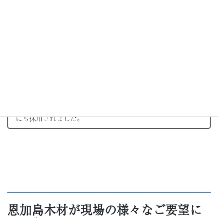
一口メモ
世界的に著名な建築家・隈研吾氏が主宰する隈研吾建築都市
設計事務所が設計した和歌山県「有和中学校」新校舎の建物
にも採用されました。
恩加島木材が現場の様々なご要望に