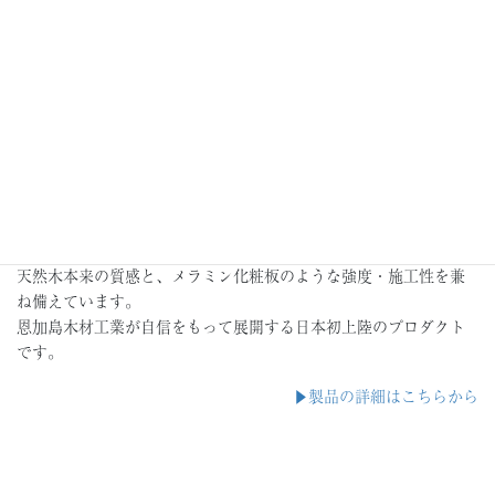
KDパネルとは
KDパネルは、台湾・KEDING社製の天然木化粧合板で、0.5mmの
厚単板で木目の立体感を、特殊UV塗装で耐久性と抗菌性能を付与
した今までに無い化粧合板です。
天然木本来の質感と、メラミン化粧板のような強度・施工性を兼
ね備えています。
恩加島木材工業が自信をもって展開する日本初上陸のプロダクト
です。
▶︎製品の詳細はこちらから