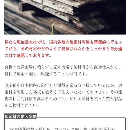
私たち恩加島木材では、国内各地の地産材利用も積極的に行なっ
ており
、その材木がどのように伐採されたかをしっかりと自分達
の目で確認しております。
突板の流通市場に頼らずに原木市場や製材所から直接仕入れて、
自社で選木・加工・販売することも可能です。
原産地を日本国内に限定した樹種を常時取り扱っているほか、地
産材を利用した突板も数多くご注文いただいております。その建
物の社会的価値を高めるためにも、ぜひ国産材を使った突板製品
をご検討ください。
地産材の納入実績
JR北陸新幹線・長野駅 コンコース内天井（長野県産杉利