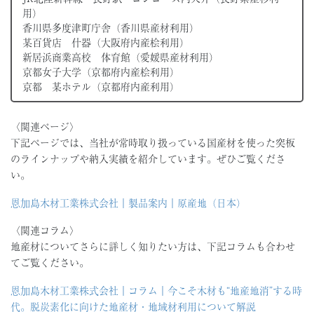
用）
香川県多度津町庁舎（香川県産材利用）
某百貨店 什器（大阪府内産桧利用）
新居浜商業高校 体育館（愛媛県産材利用）
京都女子大学（京都府内産桧利用）
京都 某ホテル（京都府内産利用）
〈関連ページ〉
下記ページでは、当社が常時取り扱っている国産材を使った突板
のラインナップや納入実績を紹介しています。ぜひご覧くださ
い。
恩加島木材工業株式会社｜製品案内｜原産地（日本）
〈関連コラム〉
地産材についてさらに詳しく知りたい方は、下記コラムも合わせ
てご覧ください。
恩加島木材工業株式会社｜コラム｜今こそ木材も“地産地消”する時
代。脱炭素化に向けた地産材・地域材利用について解説