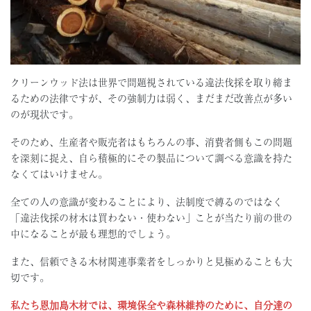
クリーンウッド法は世界で問題視されている違法伐採を取り締ま
るための法律ですが、その強制力は弱く、まだまだ改善点が多い
のが現状です。
そのため、生産者や販売者はもちろんの事、消費者側もこの問題
を深刻に捉え、自ら積極的にその製品について調べる意識を持た
なくてはいけません。
全ての人の意識が変わることにより、法制度で縛るのではなく
「違法伐採の材木は買わない・使わない」ことが当たり前の世の
中になることが最も理想的でしょう。
また、信頼できる木材関連事業者をしっかりと見極めることも大
切です。
私たち恩加島木材では、環境保全や森林維持のために、自分達の