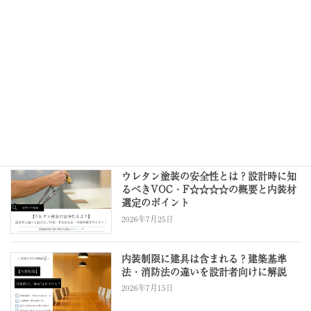
次の記事
木材の強度はどのくらい？樹
種・含水率・繊維方向の違いや
材料選びのポイントを徹底解説
2024年6月13日
最近の投稿
ウレタン塗装の安全性とは？設計時に知
るべきVOC・F☆☆☆☆の概要と内装材
選定のポイント
2026年7月25日
内装制限に建具は含まれる？建築基準
法・消防法の違いを設計者向けに解説
2026年7月15日