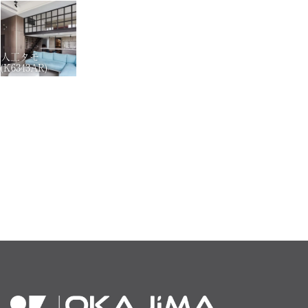
人工タモ
(K6343AR)