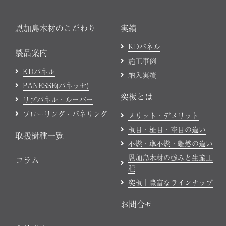
恩加島木材のこだわり
実績
KDパネル
製品案内
施工事例
KDパネル
納入実績
PANESSE(パネッセ)
突板とは
リブパネル・ルーバー
フローリング・パネリング
メリット・デメリット
板目・柾目・杢目の違い
取扱樹種一覧
不燃・準不燃・難燃の違い
恩加島木材の強みと生産工
コラム
程
突板｜豊富なラインナップ
お問合せ