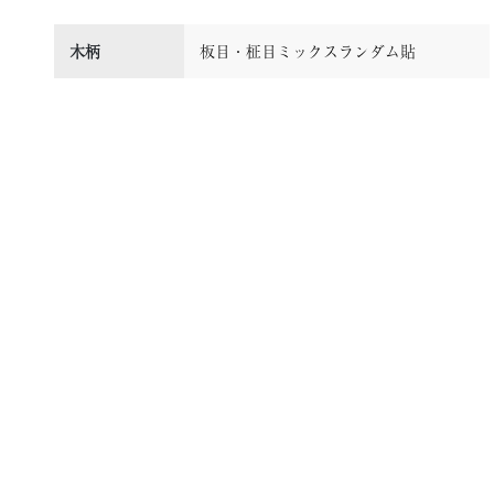
木柄
板目・柾目ミックスランダム貼