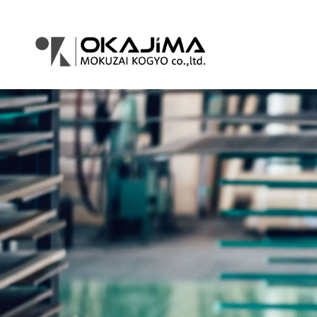
コ
ナ
ン
ビ
テ
ゲ
ン
ー
ツ
シ
へ
ョ
ス
ン
キ
に
ッ
移
プ
動