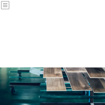
コ
ナ
ン
ビ
テ
ゲ
ン
ー
ツ
シ
へ
ョ
ス
ン
キ
に
ッ
移
プ
動
実績