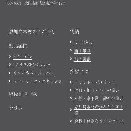
〒557-0063 大阪市西成区南津守7-13-7
恩加島木材のこだわり
実績
KDパネル
製品案内
施工事例
KDパネル
納入実績
PANESSE(パネッセ)
突板とは
リブパネル・ルーバー
フローリング・パネリング
メリット・デメリット
板目・柾目・杢目の違い
取扱樹種一覧
不燃・準不燃・難燃の違い
恩加島木材の強みと生産工
コラム
程
突板｜豊富なラインナップ