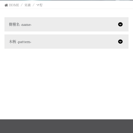
HOME
実績
マ行
樹種名 -name-
木柄 -pattern-