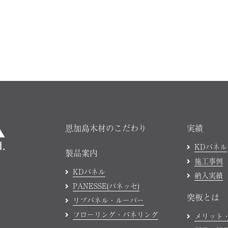
恩加島木材のこだわり
実績
KDパネル
製品案内
施工事例
KDパネル
納入実績
PANESSE(パネッセ)
突板とは
リブパネル・ルーバー
フローリング・パネリング
メリット