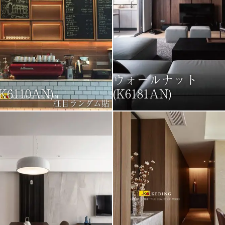
ウォールナット
6110AN)
(K6181AN)
柾目ランダム貼