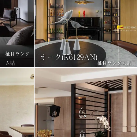
柾目ランダ
オーク(K6129AN)
ム貼
柾目ランダム貼