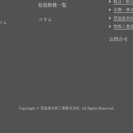
板目・柾
取扱樹種一覧
不燃・準
恩加島木
コラム
ハイム
突板｜豊
お問合せ
Copyright © 恩加島木材工業株式会社, All Rights Reserved.