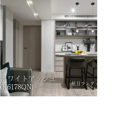
ホワイトアッシュ
柾目ランダ
(K6178QN)
ム貼