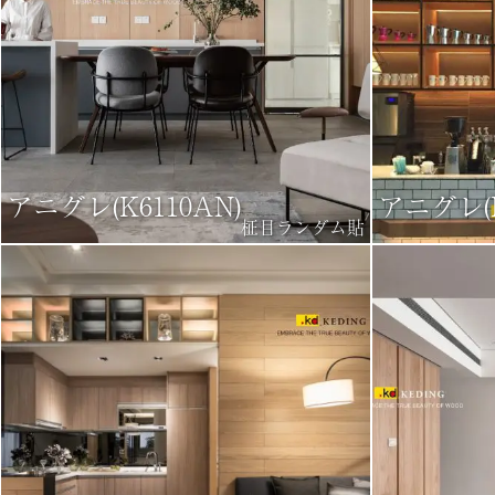
アニグレ(K6110AN)
アニグレ(K
柾目ランダム貼