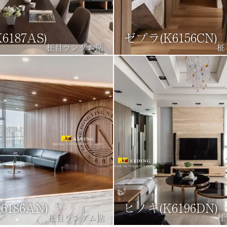
187AS)
ゼブラ(K6156CN)
柾目ランダム貼
柾
186AN)
ヒノキ(K6196DN)
柾目ランダム貼
柾