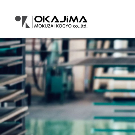
コ
ナ
ン
ビ
テ
ゲ
ン
ー
ツ
シ
へ
ョ
ス
ン
キ
に
ッ
移
プ
動