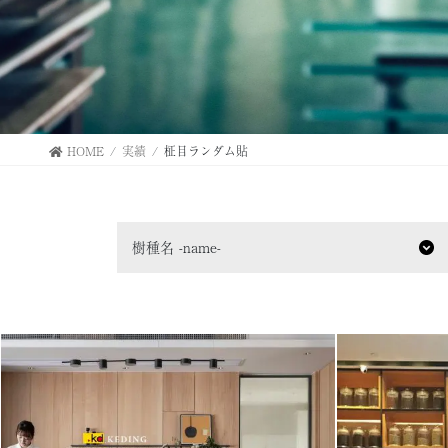
HOME
実績
柾目ランダム貼
樹種名 -name-