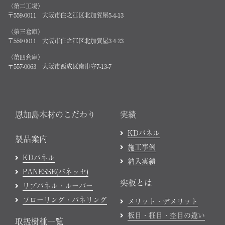
〈第二工場〉
〒559-0011 大阪市住之江区北加賀屋5-4-13
〈第三倉庫〉
〒559-0011 大阪市住之江区北加賀屋3-4-23
〈第四倉庫〉
〒557-0063 大阪市西成区南津守7-13-7
恩加島木材のこだわり
実績
KDパネル
製品案内
施工事例
KDパネル
納入実績
PANESSE(パネッセ)
突板とは
リブパネル・ルーバー
フローリング・パネリング
メリット・デメリット
板目・柾目・杢目の違い
取扱樹種一覧