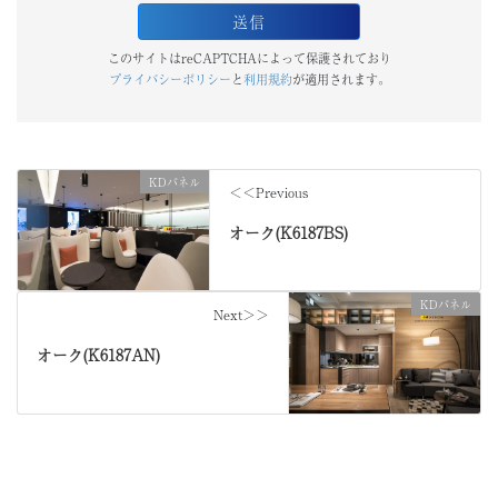
このサイトはreCAPTCHAによって保護されており
プライバシーポリシー
と
利用規約
が適用されます。
KDパネル
＜＜Previous
オーク(K6187BS)
KDパネル
Next＞＞
オーク(K6187AN)