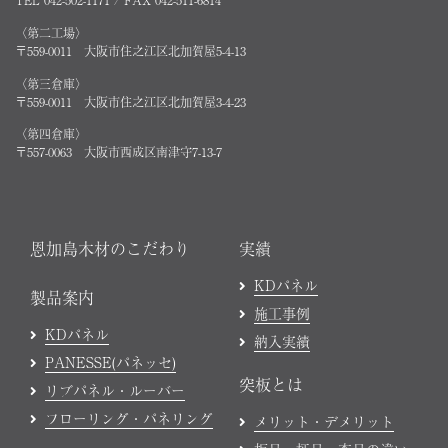
TEL 042-502-1171 / FAX 042-511-6814
〈第二工場〉
〒559-0011 大阪市住之江区北加賀屋5-4-13
〈第三倉庫〉
〒559-0011 大阪市住之江区北加賀屋3-4-23
〈第四倉庫〉
〒557-0063 大阪市西成区南津守7-13-7
恩加島木材のこだわり
実績
KDパネル
製品案内
施工事例
KDパネル
納入実績
PANESSE(パネッセ)
突板とは
リブパネル・ルーバー
フローリング・パネリング
メリット・デメリット