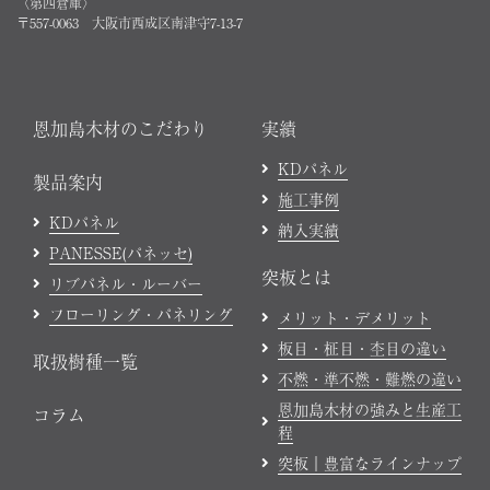
〈第四倉庫〉
〒557-0063 大阪市西成区南津守7-13-7
恩加島木材のこだわり
実績
KDパネル
製品案内
施工事例
KDパネル
納入実績
PANESSE(パネッセ)
突板とは
リブパネル・ルーバー
フローリング・パネリング
メリット・デメリット
板目・柾目・杢目の違い
取扱樹種一覧
不燃・準不燃・難燃の違い
恩加島木材の強みと生産工
コラム
程
突板｜豊富なラインナップ