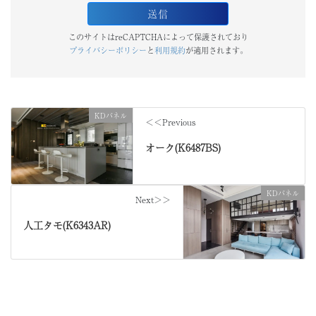
このサイトはreCAPTCHAによって保護されており
プライバシーポリシー
と
利用規約
が適用されます。
KDパネル
＜＜Previous
オーク(K6487BS)
KDパネル
Next＞＞
人工タモ(K6343AR)