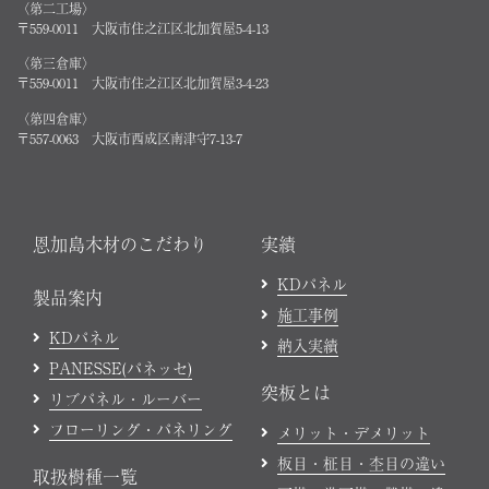
〈第二工場〉
〒559-0011 大阪市住之江区北加賀屋5-4-13
〈第三倉庫〉
〒559-0011 大阪市住之江区北加賀屋3-4-23
〈第四倉庫〉
〒557-0063 大阪市西成区南津守7-13-7
恩加島木材のこだわり
実績
KDパネル
製品案内
施工事例
KDパネル
納入実績
PANESSE(パネッセ)
突板とは
リブパネル・ルーバー
フローリング・パネリング
メリット・デメリット
板目・柾目・杢目の違い
取扱樹種一覧