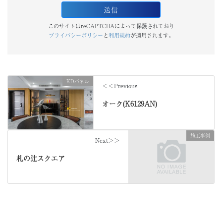
このサイトはreCAPTCHAによって保護されており
プライバシーポリシー
と
利用規約
が適用されます。
KDパネル
＜＜Previous
オーク(K6129AN)
施工事例
Next＞＞
札の辻スクエア