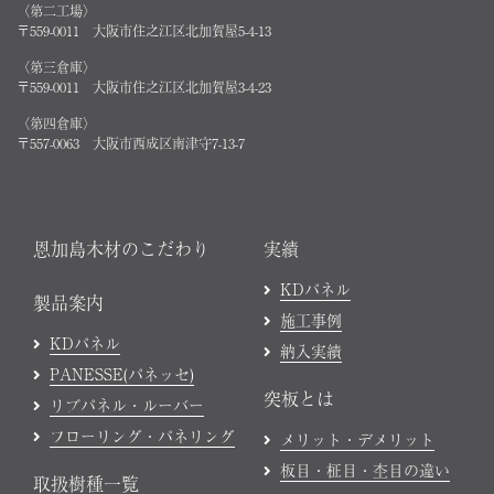
〈第二工場〉
〒559-0011 大阪市住之江区北加賀屋5-4-13
〈第三倉庫〉
〒559-0011 大阪市住之江区北加賀屋3-4-23
〈第四倉庫〉
〒557-0063 大阪市西成区南津守7-13-7
恩加島木材のこだわり
実績
KDパネル
製品案内
施工事例
KDパネル
納入実績
PANESSE(パネッセ)
突板とは
リブパネル・ルーバー
フローリング・パネリング
メリット・デメリット
板目・柾目・杢目の違い
取扱樹種一覧