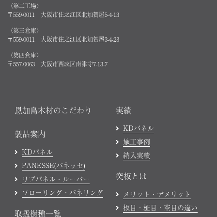
〈第二工場〉
〒559-0011 大阪市住之江区北加賀屋5-4-13
〈第三倉庫〉
〒559-0011 大阪市住之江区北加賀屋3-4-23
〈第四倉庫〉
〒557-0063 大阪市西成区南津守7-13-7
恩加島木材のこだわり
実績
KDパネル
製品案内
施工事例
KDパネル
納入実績
PANESSE(パネッセ)
突板とは
リブパネル・ルーバー
フローリング・パネリング
メリット・デメリット
板目・柾目・杢目の違い
取扱樹種一覧