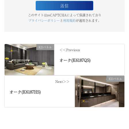
このサイトはreCAPTCHAによって保護されており
プライバシーポリシー
と
利用規約
が適用されます。
KDパネル
＜＜Previous
オーク(K6187QS)
KDパネル
Next＞＞
オーク(K6187HS)