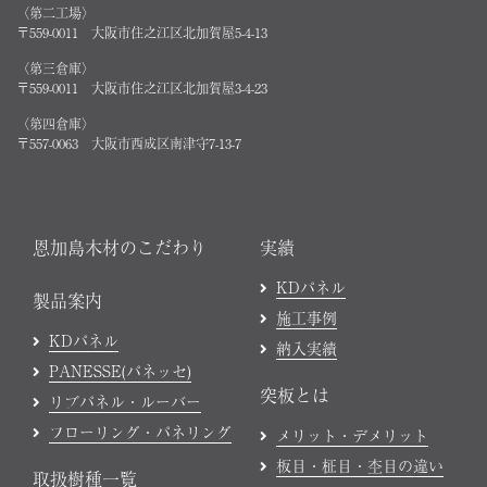
〈第二工場〉
〒559-0011 大阪市住之江区北加賀屋5-4-13
〈第三倉庫〉
〒559-0011 大阪市住之江区北加賀屋3-4-23
〈第四倉庫〉
〒557-0063 大阪市西成区南津守7-13-7
恩加島木材のこだわり
実績
KDパネル
製品案内
施工事例
KDパネル
納入実績
PANESSE(パネッセ)
突板とは
リブパネル・ルーバー
フローリング・パネリング
メリット・デメリット
板目・柾目・杢目の違い
取扱樹種一覧