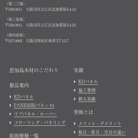
〈第二工場〉
〒559-0011 大阪市住之江区北加賀屋5-4-13
〈第三倉庫〉
〒559-0011 大阪市住之江区北加賀屋3-4-23
〈第四倉庫〉
〒557-0063 大阪市西成区南津守7-13-7
恩加島木材のこだわり
実績
KDパネル
製品案内
施工事例
KDパネル
納入実績
PANESSE(パネッセ)
突板とは
リブパネル・ルーバー
フローリング・パネリング
メリット・デメリット
板目・柾目・杢目の違い
取扱樹種一覧