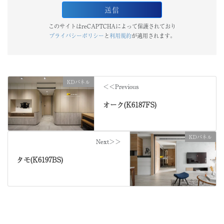
このサイトはreCAPTCHAによって保護されており
プライバシーポリシー
と
利用規約
が適用されます。
KDパネル
＜＜Previous
オーク(K6187FS)
KDパネル
Next＞＞
タモ(K6197BS)