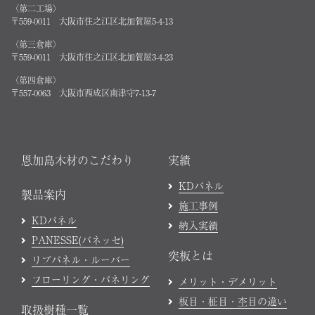
〈第二工場〉
〒559-0011 大阪市住之江区北加賀屋5-4-13
〈第三倉庫〉
〒559-0011 大阪市住之江区北加賀屋3-4-23
〈第四倉庫〉
〒557-0063 大阪市西成区南津守7-13-7
恩加島木材のこだわり
実績
KDパネル
製品案内
施工事例
KDパネル
納入実績
PANESSE(パネッセ)
突板とは
リブパネル・ルーバー
フローリング・パネリング
メリット・デメリット
板目・柾目・杢目の違い
取扱樹種一覧