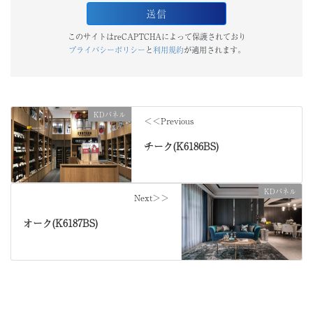
このサイトはreCAPTCHAによって保護されており
プライバシーポリシー
と
利用規約
が適用されます。
KDパネル
＜＜Previous
チーク(K6186BS)
KDパネル
Next＞＞
オーク(K6187BS)