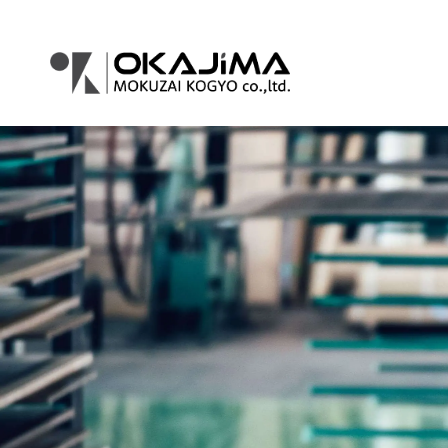
コ
ナ
ン
ビ
テ
ゲ
ン
ー
ツ
シ
へ
ョ
ス
ン
キ
に
ッ
移
プ
動