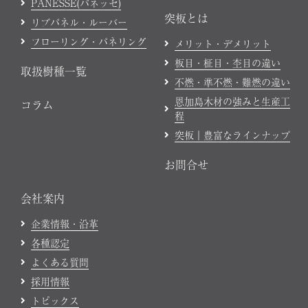
PANESSE(パネッセ)
突板とは
リブパネル・ルーバー
フローリング・パネリング
メリット・デメリット
板目・柾目・杢目の違い
取扱樹種一覧
不燃・準不燃・難燃の違い
恩加島木材の強みと生産工
コラム
程
突板｜豊富なラインナップ
お問合せ
会社案内
企業情報・沿革
各種認定
よくある質問
採用情報
トピックス