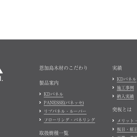
恩加島木材のこだわり
実績
KDパネル
製品案内
施工事例
KDパネル
納入実績
PANESSE(パネッセ)
突板とは
リブパネル・ルーバー
フローリング・パネリング
メリット
板目・柾
取扱樹種一覧