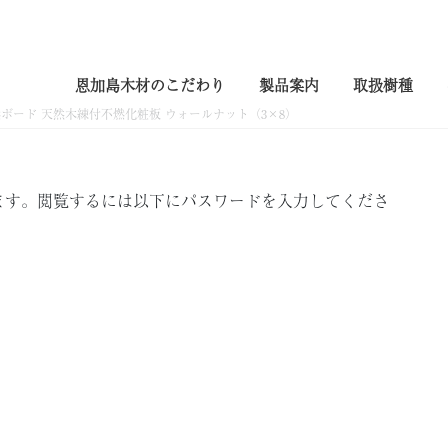
ショップ
恩加島木材のこだわり
製品案内
取扱樹種
燃ボード 天然木練付不燃化粧板 ウォールナット（3×8）
ます。閲覧するには以下にパスワードを入力してくださ