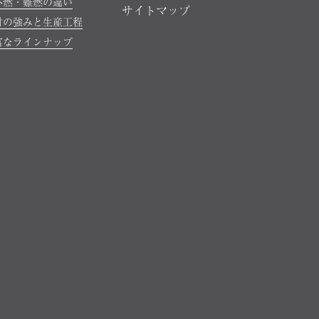
不燃・難燃の違い
サイトマップ
材の強みと生産工程
富なラインナップ