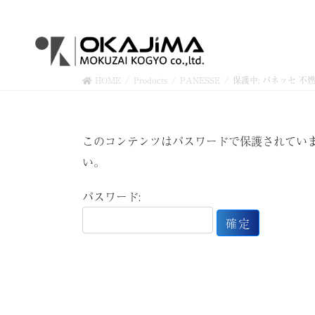
コ
ナ
ン
ビ
テ
ゲ
ン
ー
ツ
シ
HOME
Products
PANESSE
保護中: パネッセ 不
へ
ョ
ス
ン
キ
に
このコンテンツはパスワードで保護されてい
ッ
移
プ
動
い。
パスワード: