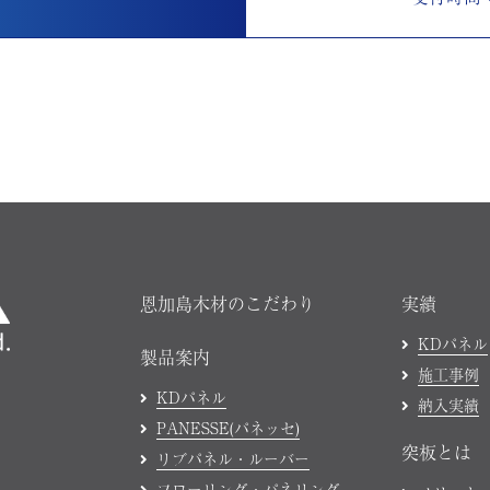
恩加島木材のこだわり
実績
KDパネル
製品案内
施工事例
KDパネル
納入実績
PANESSE(パネッセ)
突板とは
リブパネル・ルーバー
フローリング・パネリング