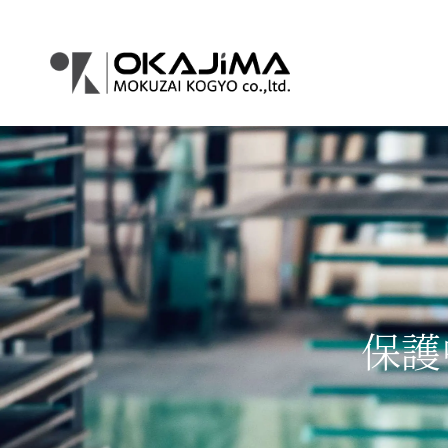
コ
ナ
ン
ビ
テ
ゲ
ン
ー
ツ
シ
へ
ョ
ス
ン
キ
に
ッ
移
プ
動
保護