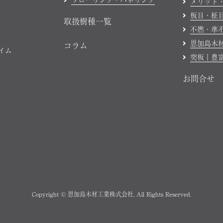
メリット
板目・柾
取扱樹種一覧
不燃・準
恩加島木
コラム
ハイム
突板｜豊
お問合せ
Copyright © 恩加島木材工業株式会社, All Rights Reserved.