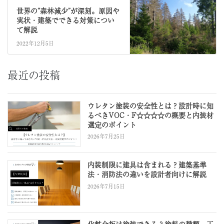
世界の“森林減少”が深刻。原因や
実状・建築でできる対策につい
て解説
2022年12月5日
最近の投稿
ウレタン塗装の安全性とは？設計時に知
るべきVOC・F☆☆☆☆の概要と内装材
選定のポイント
2026年7月25日
内装制限に建具は含まれる？建築基準
法・消防法の違いを設計者向けに解説
2026年7月15日
化粧合板は塗装できる？塗料の種類、工