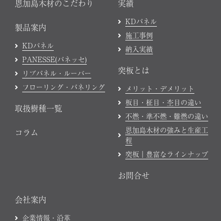
恩加島木材のこだわり
実績
KDパネル
製品案内
施工事例
KDパネル
納入実績
PANESSE(パネッセ)
突板とは
リブパネル・ルーバー
フローリング・パネリング
メリット・デメリット
板目・柾目・杢目の違い
取扱樹種一覧
不燃・準不燃・難燃の違い
恩加島木材の強みと生産工
コラム
程
突板｜豊富なラインナップ
お問合せ
会社案内
企業情報・沿革