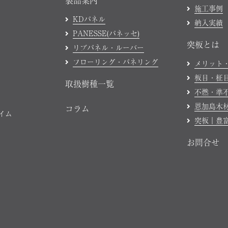
製品案内
施工事例
KDパネル
納入実績
PANESSE(パネッセ)
突板とは
リブパネル・ルーバー
フローリング・パネリング
メリット
板目・柾
取扱樹種一覧
不燃・準
恩加島木
コラム
ハイム
突板｜豊
お問合せ