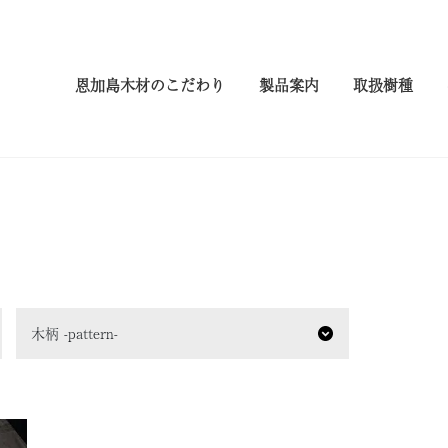
恩加島木材のこだわり
製品案内
取扱樹種
木柄 -pattern-