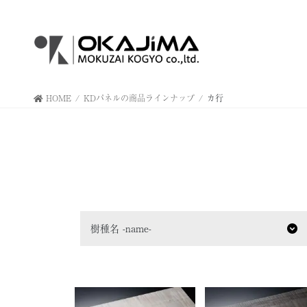
コ
ナ
ン
ビ
テ
ゲ
ン
ー
ツ
シ
へ
ョ
HOME
KDパネルの商品ラインナップ
カ行
ス
ン
キ
に
ッ
移
プ
動
樹種名 -name-