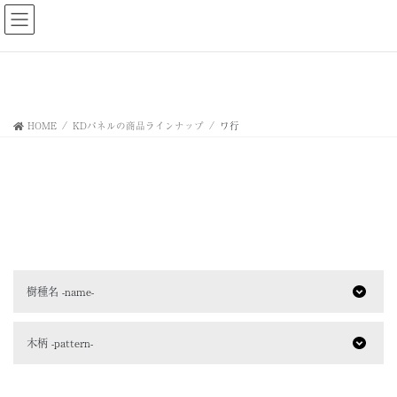
コ
ナ
ン
ビ
テ
ゲ
ン
ー
ツ
シ
へ
ョ
ス
ン
HOME
KDパネルの商品ラインナップ
ワ行
キ
に
ッ
移
プ
動
樹種名 -name-
木柄 -pattern-