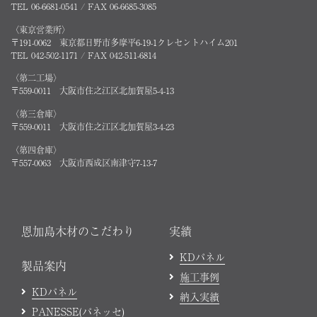
TEL 06-6681-0541 / FAX 06-6685-3085
〈東京営業所〉
〒191-0062 東京都日野市多摩平6-19-1クレセントハイム201
TEL 042-502-1171 / FAX 042-511-6814
〈第二工場〉
〒559-0011 大阪市住之江区北加賀屋5-4-13
〈第三倉庫〉
〒559-0011 大阪市住之江区北加賀屋3-4-23
〈第四倉庫〉
〒557-0063 大阪市西成区南津守7-13-7
恩加島木材のこだわり
実績
KDパネル
製品案内
施工事例
KDパネル
納入実績
PANESSE(パネッセ)