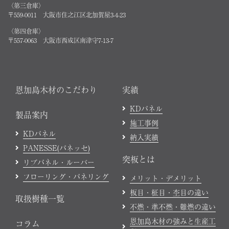
〈第三倉庫〉
〒559-0011 大阪市住之江区北加賀屋3-4-23
〈第四倉庫〉
〒557-0063 大阪市西成区南津守7-13-7
恩加島木材のこだわり
実績
KDパネル
製品案内
施工事例
KDパネル
納入実績
PANESSE(パネッセ)
突板とは
リブパネル・ルーバー
フローリング・パネリング
メリット・デメリット
板目・柾目・杢目の違い
取扱樹種一覧
不燃・準不燃・難燃の違い
恩加島木材の強みと生産工
コラム