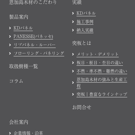
恩加島木材のこだわり
実績
KDパネル
製品案内
施工事例
KDパネル
納入実績
PANESSE(パネッセ)
突板とは
リブパネル・ルーバー
フローリング・パネリング
メリット・デメリット
板目・柾目・杢目の違い
取扱樹種一覧
不燃・準不燃・難燃の違い
恩加島木材の強みと生産工
コラム
程
突板｜豊富なラインナップ
お問合せ
会社案内
企業情報・沿革