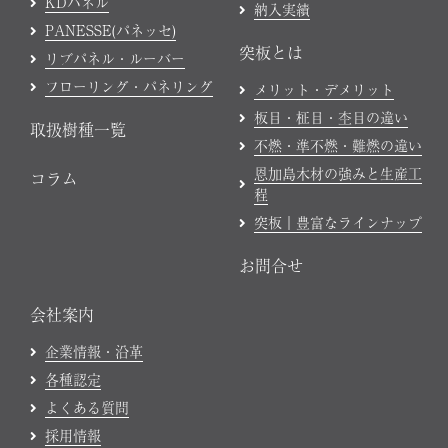
KDパネル
納入実績
PANESSE(パネッセ)
突板とは
リブパネル・ルーバー
フローリング・パネリング
メリット・デメリット
板目・柾目・杢目の違い
取扱樹種一覧
不燃・準不燃・難燃の違い
恩加島木材の強みと生産工
コラム
程
突板｜豊富なラインナップ
お問合せ
会社案内
企業情報・沿革
各種認定
よくある質問
採用情報