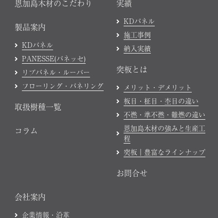
恩加島木材のこだわり
実績
KDパネル
製品案内
施工事例
KDパネル
納入実績
PANESSE(パネッセ)
突板とは
リブパネル・ルーバー
フローリング・パネリング
メリット・デメリット
板目・柾目・杢目の違い
取扱樹種一覧
不燃・準不燃・難燃の違い
恩加島木材の強みと生産工
コラム
程
突板｜豊富なラインナップ
お問合せ
会社案内
企業情報・沿革