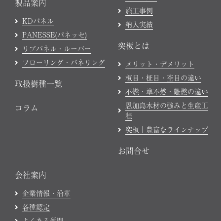
製品案内
施工事例
KDパネル
納入実績
PANESSE(パネッセ)
突板とは
リブパネル・ルーバー
フローリング・パネリング
メリット・デメリット
板目・柾目・杢目の違い
取扱樹種一覧
不燃・準不燃・難燃の違い
恩加島木材の強みと生産工
コラム
程
突板｜豊富なラインナップ
お問合せ
会社案内
企業情報・沿革
各種認定
よくある質問