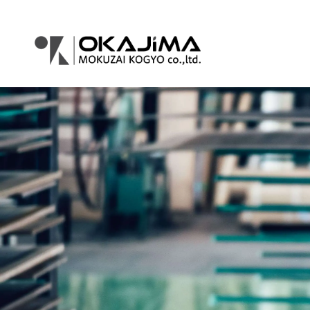
コ
ナ
ン
ビ
テ
ゲ
ン
ー
ツ
シ
へ
ョ
ス
ン
キ
に
ッ
移
プ
動