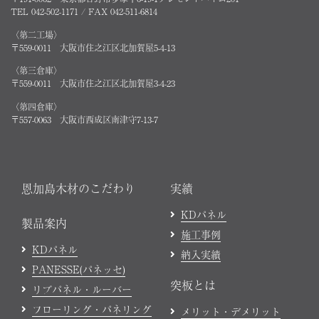
TEL 042-502-1171 / FAX 042-511-6814
〈第二工場〉
〒559-0011 大阪市住之江区北加賀屋5-4-13
〈第三倉庫〉
〒559-0011 大阪市住之江区北加賀屋3-4-23
〈第四倉庫〉
〒557-0063 大阪市西成区南津守7-13-7
恩加島木材のこだわり
実績
KDパネル
製品案内
施工事例
KDパネル
納入実績
PANESSE(パネッセ)
突板とは
リブパネル・ルーバー
フローリング・パネリング
メリット・デメリット