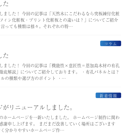
した
しました！ 今回の記事は「天然木にこだわるなら突板練付化粧
フィン化粧板・プリント化粧板との違いは？」についてご紹介
と言っても種類は様々。それぞれの特…
コラム
した
しました！ 今回の記事は「機能性×意匠性＝恩加島木材の有孔
徹底解説」についてご紹介しております。 ・有孔パネルとは？
ネルの種類や選び方のポイント ・…
新着情報
ージがリニューアルしました。
材のホームページを一新いたしました。 ホームページ制作に関わ
感謝申し上げます。 まだまだ改善していく場所はございます
すく分かりやすいホームページ作…