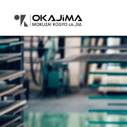
コ
ナ
ン
ビ
テ
ゲ
ン
ー
ツ
シ
へ
ョ
ス
ン
キ
に
ッ
移
プ
動