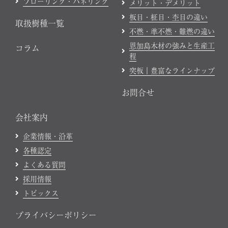
フローリング・パネリング
メリット・デメリット
板目・柾目・杢目の違い
取扱樹種一覧
不燃・準不燃・難燃の違い
恩加島木材の強みと生産工
コラム
程
突板｜豊富なラインナップ
お問合せ
会社案内
企業情報・沿革
各種認定
よくある質問
採用情報
トピックス
プライバシーポリシー