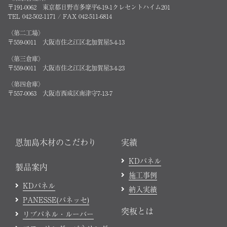
〒191-0062 東京都日野市多摩平6-19-1クレセントハイム201
TEL 042-502-1171 / FAX 042-511-6814
〈第二工場〉
〒559-0011 大阪市住之江区北加賀屋5-4-13
〈第三倉庫〉
〒559-0011 大阪市住之江区北加賀屋3-4-23
〈第四倉庫〉
〒557-0063 大阪市西成区南津守7-13-7
恩加島木材のこだわり
実績
KDパネル
製品案内
施工事例
KDパネル
納入実績
PANESSE(パネッセ)
突板とは
リブパネル・ルーバー