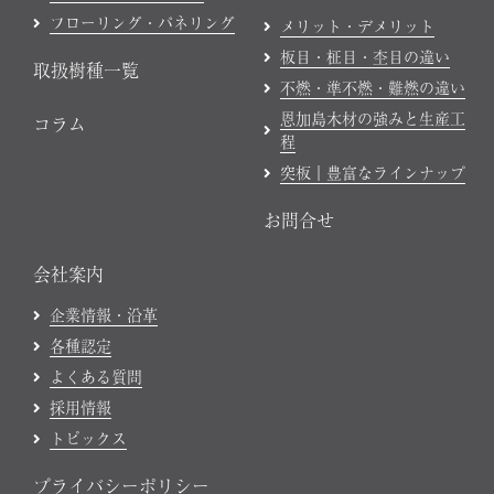
フローリング・パネリング
メリット・デメリット
板目・柾目・杢目の違い
取扱樹種一覧
不燃・準不燃・難燃の違い
恩加島木材の強みと生産工
コラム
程
突板｜豊富なラインナップ
お問合せ
会社案内
企業情報・沿革
各種認定
よくある質問
採用情報
トピックス
プライバシーポリシー