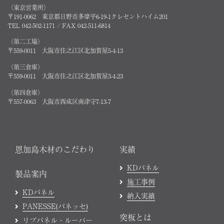
〈東京営業所〉
〒191-0062 東京都日野市多摩平6-19-1クレセントハイム201
TEL 042-502-1171 / FAX 042-511-6814
〈第二工場〉
〒559-0011 大阪市住之江区北加賀屋5-4-13
〈第三倉庫〉
〒559-0011 大阪市住之江区北加賀屋3-4-23
〈第四倉庫〉
〒557-0063 大阪市西成区南津守7-13-7
恩加島木材のこだわり
実績
KDパネル
製品案内
施工事例
KDパネル
納入実績
PANESSE(パネッセ)
突板とは
リブパネル・ルーバー