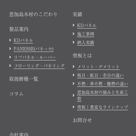
恩加島木材のこだわり
実績
KDパネル
製品案内
施工事例
KDパネル
納入実績
PANESSE(パネッセ)
突板とは
リブパネル・ルーバー
フローリング・パネリング
メリット・デメリット
板目・柾目・杢目の違い
取扱樹種一覧
不燃・準不燃・難燃の違い
恩加島木材の強みと生産工
コラム
程
突板｜豊富なラインナップ
お問合せ
会社案内