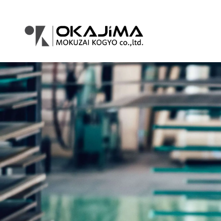
コ
ナ
ン
ビ
テ
ゲ
ン
ー
ツ
シ
へ
ョ
ス
ン
キ
に
ッ
移
プ
動