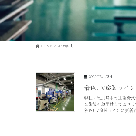
HOME
2022年6月
2022年6月22日
着色UV塗装ライ
弊社：恩加島木材工業株式
な塗装をお届けしておりま
着色UV塗装ラインに更新