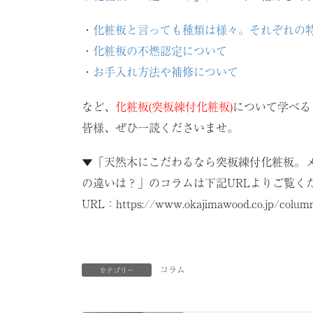
・
化粧板と言っても種類は様々。それぞれの
・
化粧板の不燃認定について
・
お手入れ方法や補修について
など、
化粧板(突板練付化粧板)
について学べる
皆様、ぜひ一読くださいませ。
▼「天然木にこだわるなら突板練付化粧板。
の違いは？」のコラムは下記URLよりご覧く
URL：https://www.okajimawood.co.jp/colum
コラム
カテゴリー