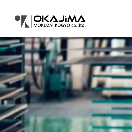
コ
ナ
ン
ビ
テ
ゲ
ン
ー
ツ
シ
へ
ョ
ス
ン
キ
に
ッ
移
プ
動